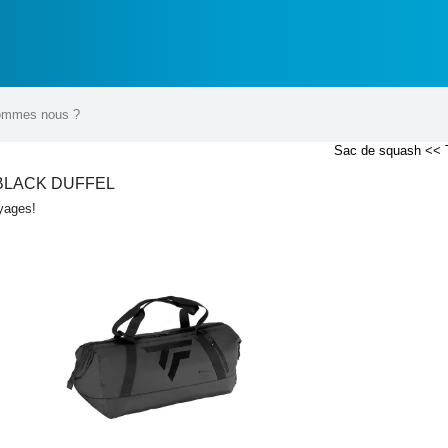
ommes nous ?
Sac de squash
<<
BLACK DUFFEL
yages!