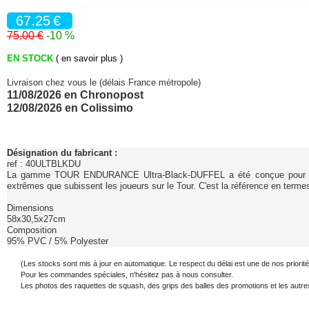
67.25
€
75.00 €
-10 %
EN STOCK
( en savoir plus )
Livraison chez vous le (délais France métropole)
11/08/2026 en Chronopost
12/08/2026 en Colissimo
Désignation du fabricant :
ref :
40ULTBLKDU
La gamme TOUR ENDURANCE Ultra-Black-DUFFEL a été conçue pour rés
extrêmes que subissent les joueurs sur le Tour. C'est la référence en termes
Dimensions
58x30,5x27cm
Composition
95% PVC / 5% Polyester
(Les stocks sont mis à jour en automatique. Le respect du délai est une de nos priorité
Pour les commandes spéciales, n'hésitez pas à nous consulter.
Les photos des raquettes de squash, des grips des balles des promotions et les autres