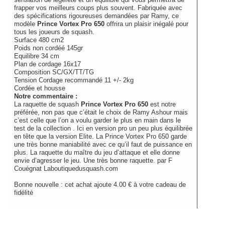
frapper vos meilleurs coups plus souvent. Fabriquée avec
des spécifications rigoureuses demandées par Ramy, ce
modèle
Prince Vortex Pro 650
offrira un plaisir inégalé pour
tous les joueurs de squash.
Surface 480 cm2
Poids non cordéé 145gr
Equilibre 34 cm
Plan de cordage 16x17
Composition SC/GX/TT/TG
Tension Cordage recommandé 11 +/- 2kg
Cordée et housse
Notre commentaire :
La raquette de squash
Prince Vortex Pro 650
est notre
préférée, non pas que c’était le choix de Ramy Ashour mais
c’est celle que l’on a voulu garder le plus en main dans le
test de la collection . Ici en version pro un peu plus équilibrée
en tête que la version Elite. La Prince Vortex Pro 650 garde
une très bonne maniabilité avec ce qu’il faut de puissance en
plus. La raquette du maître du jeu d’attaque et elle donne
envie d’agresser le jeu. Une très bonne raquette.
par
F
Couégnat Laboutiquedusquash.com
Bonne nouvelle : cet achat ajoute 4.00 € à votre cadeau de
fidélité