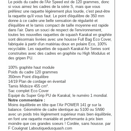
Le poids du cadre de l'Air Speed est de 120 grammes, donc
si vous aimez les cadres de la série S, mais que vous
préférez une raquette légèrement plus lourde, c'est peut-être
la raquette qu'il vous faut. Le point d'équilibre de 350 mm
donne à ce cadre une belle sensation de régularité et
d'équilibre et le tamis compact de taille moyenne est rapide
dans l'air. Dans un souci de respect de l'environnement,
toutes les nouvelles raquettes de squash Karakal en graphite
sont désormais livrées avec une housse Full Bag Eco Cover,
fabriquée à partir d'un matériau doux en polaire Eco, 100%
recyclable. Les raquettes de squash Karakal Air Series sont
construites avec des cadres en graphite nu High Modulus et
des gripen PU.
100% graphite haut module
Poids du cadre 120 grammes
350mm Point d'équilibre
14/19 Plan de cordage en éventail
Tamis Midsize 455 cm².
Sac complet Eco Cover
Equipé du Super Grip PU de Karakal, le numéro 1 mondial.
Notre commentaire :
Moins équilibrée en tête que l’Air POWER 141 gr sur la
balance. Géométrie de cadre identique au S100 ou SN90
avec un poids très légèrement supérieur mais bien équilibrée,
en font une raquette maniable et performante à prix bien
moindre que ces grandes soeurs ! Cordée, sans housse.
par
F Couégnat Laboutiquedusquash.com