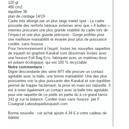
120 gr
480 cm2
équilibre 36
plan de cordage 14/19
Cadre très allongé par un plus large sweet spot - Le cadre
possède des renforts latéraux externes ainsi que « 4 bulles »
internes procurant une plus grande stabilité du cadre lors de
l’impact et une plus grande précision - Gorge profilée pour
une meilleure maniabilité et évasée pour plus de puissance
cordée, sans housse.
Pour l'environnement à l'esprit, toutes les nouvelles raquettes
de squash en graphite Karakal sont désormais livrées avec
une housse Full Bag Eco, fabriquée avec un matériau doux
en polaire écologique, qui est 100 % recyclable.
Notre commentaire :
Digne descendante des série MTI elle procure un contact
agréable avec la balle, une bonne maniabilité. Une des plus
puissantes voir la plus puissante des Karakal et son équilibre
permet de frapper facilement, la prise en main est naturelle. Il
est à noter également un contact avec la balle très agréable
pour une raquette de ce poids en partie du à ce grand tamis.
141 gr sur la balance. Cordée mais sans housse.
par
F
Couégnat Laboutiquedusquash.com
Bonne nouvelle : cet achat ajoute 4.34 € à votre cadeau de
fidélité