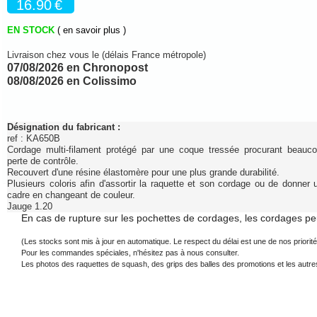
16.90
€
EN STOCK
( en savoir plus )
Livraison chez vous le (délais France métropole)
07/08/2026 en Chronopost
08/08/2026 en Colissimo
Désignation du fabricant :
ref :
KA650B
Cordage multi-filament protégé par une coque tressée procurant beau
perte de contrôle.
Recouvert d'une résine élastomère pour une plus grande durabilité.
Plusieurs coloris afin d'assortir la raquette et son cordage ou de donner 
cadre en changeant de couleur.
Jauge 1.20
En cas de rupture sur les pochettes de cordages, les cordages pe
(Les stocks sont mis à jour en automatique. Le respect du délai est une de nos priorité
Pour les commandes spéciales, n'hésitez pas à nous consulter.
Les photos des raquettes de squash, des grips des balles des promotions et les autres