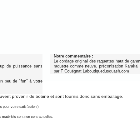
Notre commentaire :
Le cordage original des raquettes haut de gam
coup de puissance sans
raquette comme neuve. préconisation Karakal 
par
F Couégnat Laboutiquedusquash.com
un peu de "fun" à votre
uvent provenir de bobine et sont fournis donc sans emballage.
s pour votre satisfaction.)
 matériels sont non contractuelles.