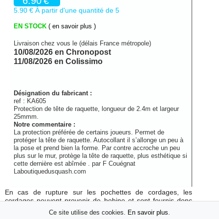
6.90
€
5.90 € À partir d'une quantité de 5
EN STOCK
( en savoir plus )
Livraison chez vous le (délais France métropole)
10/08/2026 en Chronopost
11/08/2026 en Colissimo
Désignation du fabricant :
ref :
KA605
Protection de tête de raquette, longueur de 2.4m et largeur
25mmm.
Notre commentaire :
La protection préférée de certains joueurs. Permet de
protéger la tête de raquette. Autocollant il s’allonge un peu à
la pose et prend bien la forme. Par contre accroche un peu
plus sur le mur, protège la tête de raquette, plus esthétique si
cette dernière est abîmée .
par
F Couégnat
Laboutiquedusquash.com
En cas de rupture sur les pochettes de cordages, les
cordages peuvent provenir de bobine et sont fournis donc
sans emballage.
Ce site utilise des cookies.
En savoir plus
.